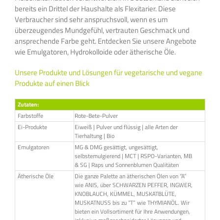
bereits ein Drittel der Haushalte als Flexitarier. Diese
Verbraucher sind sehr anspruchsvoll, wenn es um
überzeugendes Mundgefühl, vertrauten Geschmack und
ansprechende Farbe geht. Entdecken Sie unsere Angebote
wie Emulgatoren, Hydrokolloide oder ätherische Öle.
Unsere Produkte und Lösungen für vegetarische und vegane
Produkte auf einen Blick
Zutaten:
Farbstoffe
Rote-Bete-Pulver
Ei-Produkte
Eiweiß | Pulver und flüssig | alle Arten der
Tierhaltung | Bio
Emulgatoren
MG & DMG gesättigt, ungesättigt,
selbstemulgierend | MCT | RSPO-Varianten, MB
& SG | Raps und Sonnenblumen Qualitäten
Ätherische Öle
Die ganze Palette an ätherischen Ölen von “A”
wie ANIS, über SCHWARZEN PEFFER, INGWER,
KNOBLAUCH, KÜMMEL, MUSKATBLÜTE,
MUSKATNUSS bis zu “T” wie THYMIANÖL. Wir
bieten ein Vollsortiment für Ihre Anwendungen,