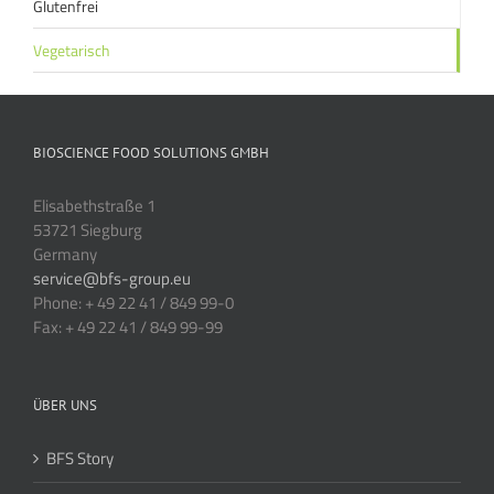
Glutenfrei
Vegetarisch
BIOSCIENCE FOOD SOLUTIONS GMBH
Elisabethstraße 1
53721 Siegburg
Germany
service@bfs-group.eu
Phone: + 49 22 41 / 849 99-0
Fax: + 49 22 41 / 849 99-99
ÜBER UNS
BFS Story