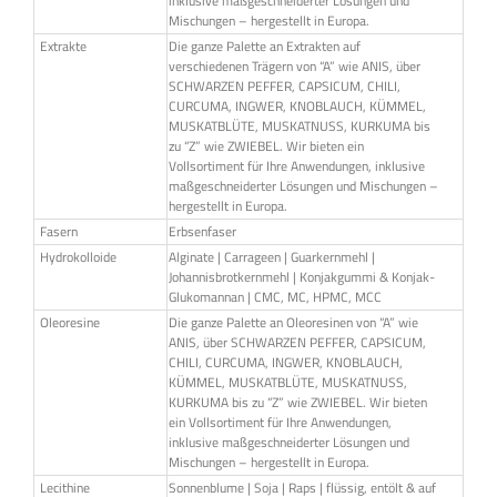
inklusive maßgeschneiderter Lösungen und
Mischungen – hergestellt in Europa.
Extrakte
Die ganze Palette an Extrakten auf
verschiedenen Trägern von “A” wie ANIS, über
SCHWARZEN PEFFER, CAPSICUM, CHILI,
CURCUMA, INGWER, KNOBLAUCH, KÜMMEL,
MUSKATBLÜTE, MUSKATNUSS, KURKUMA bis
zu “Z” wie ZWIEBEL. Wir bieten ein
Vollsortiment für Ihre Anwendungen, inklusive
maßgeschneiderter Lösungen und Mischungen –
hergestellt in Europa.
Fasern
Erbsenfaser
Hydrokolloide
Alginate | Carrageen | Guarkernmehl |
Johannisbrotkernmehl | Konjakgummi & Konjak-
Glukomannan | CMC, MC, HPMC, MCC
Oleoresine
Die ganze Palette an Oleoresinen von “A” wie
ANIS, über SCHWARZEN PEFFER, CAPSICUM,
CHILI, CURCUMA, INGWER, KNOBLAUCH,
KÜMMEL, MUSKATBLÜTE, MUSKATNUSS,
KURKUMA bis zu “Z” wie ZWIEBEL. Wir bieten
ein Vollsortiment für Ihre Anwendungen,
inklusive maßgeschneiderter Lösungen und
Mischungen – hergestellt in Europa.
Lecithine
Sonnenblume | Soja | Raps | flüssig, entölt & auf